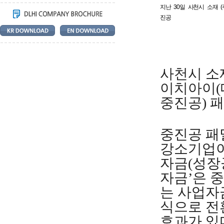
지난 30일 사천시 소재
진공
사천시 소
이치아이(
중진공) 
중진공 패
강소기업이
자금(성장
자금’은 
는 사업자
식으로 전
효과가 있