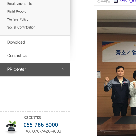
329503_89
첨부파일