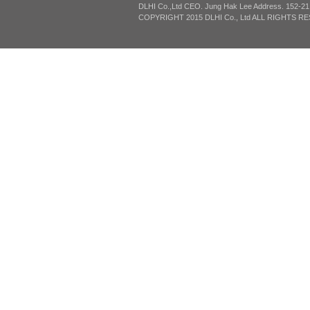
DLHI Co.,Ltd CEO. Jung Hak Lee Address. 152-2
COPYRIGHT 2015 DLHI Co., Ltd ALL RIGHTS R