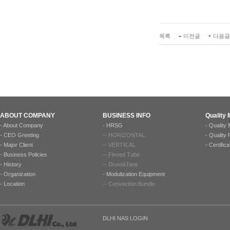
목록
|
이전글
|
다음글
ABOUT COMPANY
BUSINESS INFO
Quality
-
About Company
-
HRSG
-
Quality
-
CEO Greeting
--
HORIZONTAL
-
Quality
-
Major Client
--
VERTICAL
-
Certifica
-
Business Policies
--
Finned Tube
-
History
--
Drum&Tank
-
Organization
-
Modulization Equipment
-
Location
--
Convection Bundle
DLHI NAS LOGIN