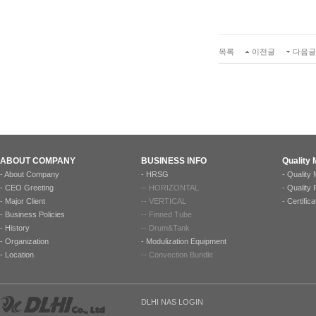
목록
|
이전글
|
다음글
ABOUT COMPANY
BUSINESS INFO
Quality
-
About Company
-
HRSG
-
Quality
-
CEO Greeting
--
HORIZONTAL
-
Quality
-
Major Client
--
VERTICAL
-
Certifica
-
Business Policies
--
Finned Tube
-
History
--
Drum&Tank
-
Organization
-
Modulization Equipment
-
Location
--
Convection Bundle
DLHI NAS LOGIN