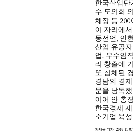
한국산업단지
수 도의회 
체장 등 20
이 자리에서
동선언, 안
산업 유공자
업, 우수임
리 창출에 
또 침체된 
경남의 경제
문을 낭독했
이어 안 총
한국경제 재
소기업 육성
황재윤 기자 | 2018-11-07 