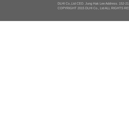
DLHI Co.,Ltd CEO. Jung Hak Lee Address. 152-2
COPYRIGHT 2015 DLHI Co., Ltd ALL RIGHTS R