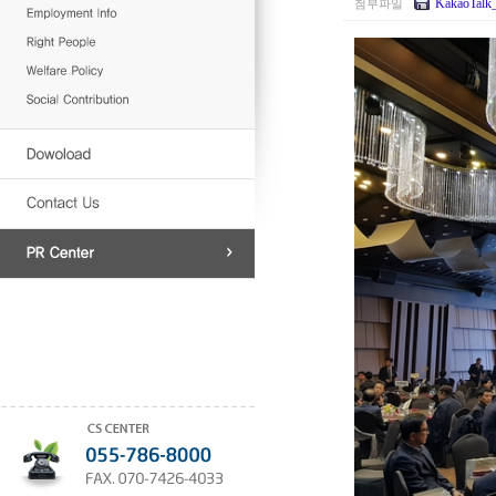
KakaoTalk
첨부파일